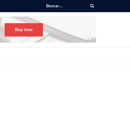
o para el Festival Desfile Día de Muertos 2025 en Guadalajara