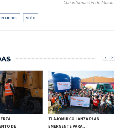
Con información de Mural.
lecciones
voto
DAS
UERZA
TLAJOMULCO LANZA PLAN
GER
ENTO DE
EMERGENTE PARA…
REC