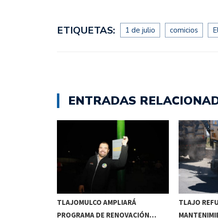
ETIQUETAS:
1 de julio
comicios
E
ENTRADAS RELACIONA
RRIDOS
TLAJOMULCO AMPLIARÁ
TLAJO REF
UITOS…
PROGRAMA DE RENOVACIÓN…
MANTENIMI