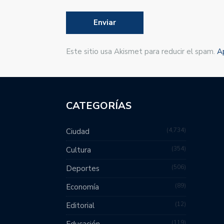
Este sitio usa Akismet para reducir el spam.
A
CATEGORÍAS
4,734
Ciudad
354
Cultura
506
Deportes
89
Economía
12
Editorial
119
Educación