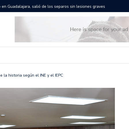
rán las calles de Guadalajara: aparta la fecha
Todo list
 la historia según el INE y el IEPC