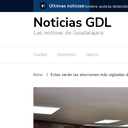
Últimas noticias
, salió de los separos sin lesiones graves
Títeres gigantes recorre
Noticias GDL
Las noticias de Guadalajara
Ciudad
Deportes
Jalisco
Inicio
/
Estas serán las elecciones más vigiladas de