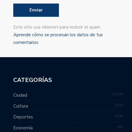
Este sitio usa Akismet para reducir el spam.
Aprende cómo se procesan los datos de tus
comentarios
.
CATEGORÍAS
4,734
Ciudad
354
Cultura
506
Deportes
89
Economía