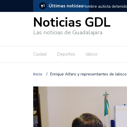
Últimas noticias
, salió de los separos sin lesiones graves
Títeres gigantes recorre
Noticias GDL
Las noticias de Guadalajara
Ciudad
Deportes
Jalisco
Inicio
/
Enrique Alfaro y representantes de Jalisc