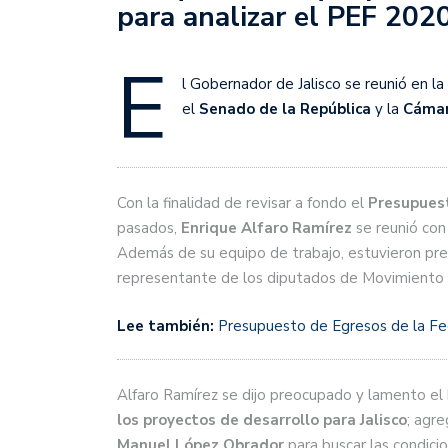
para analizar el PEF 202
E
l Gobernador de Jalisco se reunió en l
el
Senado de la República
y la
Cámar
Con la finalidad de revisar a fondo el
Presupuest
pasados,
Enrique Alfaro Ramírez
se reunió con
Además de su equipo de trabajo, estuvieron pr
representante de los diputados de Movimiento
Lee también:
Presupuesto de Egresos de la Fed
Alfaro Ramírez se dijo preocupado y lamento e
los proyectos de desarrollo para Jalisco
; agr
Manuel López Obrador
para buscar las condici