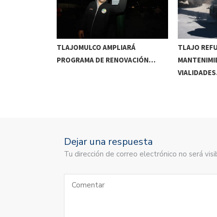
RRIDOS
TLAJOMULCO AMPLIARÁ
TLAJO REF
UITOS…
PROGRAMA DE RENOVACIÓN…
MANTENIMI
VIALIDADE
Dejar una respuesta
Tu dirección de correo electrónico no será vi