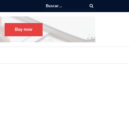
o para el Festival Desfile Día de Muertos 2025 en Guadalajara