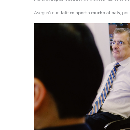
Aseguró que
Jalisco aporta mucho al país
, por