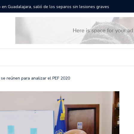
rán las calles de Guadalajara: aparta la fecha
Todo list
o se reúnen para analizar el PEF 2020