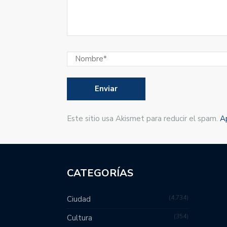
Este sitio usa Akismet para reducir el spam.
A
CATEGORÍAS
4,734
Ciudad
354
Cultura