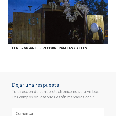
TÍTERES GIGANTES RECORRERÁN LAS CALLES…
T
Dejar una respuesta
Tu dirección de correo electrónico no será visible.
Los campos obligatorios están marcados con *