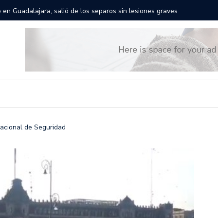
rán las calles de Guadalajara: aparta la fecha
Todo list
Nacional de Seguridad