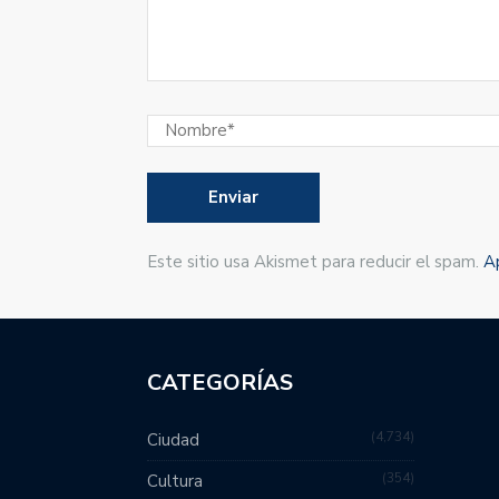
Este sitio usa Akismet para reducir el spam.
A
CATEGORÍAS
4,734
Ciudad
354
Cultura