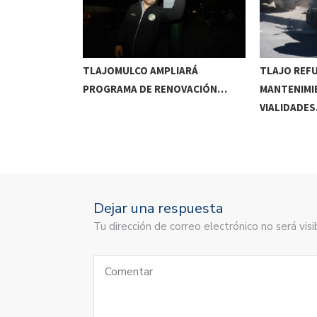
RRIDOS
TLAJOMULCO AMPLIARÁ
TLAJO REF
UITOS…
PROGRAMA DE RENOVACIÓN…
MANTENIMI
VIALIDADE
Dejar una respuesta
Tu dirección de correo electrónico no será vi