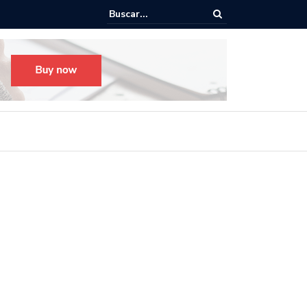
o para el Festival Desfile Día de Muertos 2025 en Guadalajara