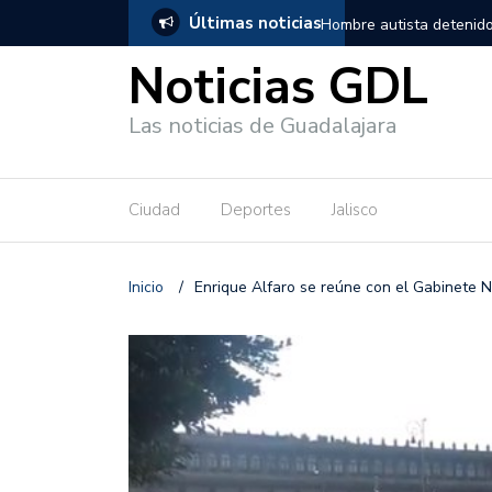
Últimas noticias
, salió de los separos sin lesiones graves
Títeres gigantes recorre
Noticias GDL
Las noticias de Guadalajara
Ciudad
Deportes
Jalisco
Inicio
/
Enrique Alfaro se reúne con el Gabinete 