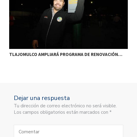
TLAJOMULCO AMPLIARÁ PROGRAMA DE RENOVACIÓN…
T
Dejar una respuesta
Tu dirección de correo electrónico no será visible.
Los campos obligatorios están marcados con *