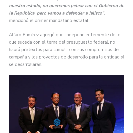
nuestro estado, no queremos pelear con el Gobierno de
la República, pero vamos a defender a Jalisco”
,
mencionó el primer mandatario estatal.
Alfaro Ramírez agregó que, independientemente de lo
que suceda con el tema del presupuesto federal, no
habrá pretextos para cumplir con sus compromisos de
campaña y los proyectos de desarrollo para la entidad sí
se desarrollarán.