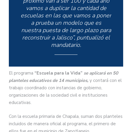
próximo van a ser 100 y cada año
vamos a duplicar la cantidad de
escuelas en las que vamos a poner
a prueba un modelo que es
nuestra puesta de largo plazo para
reconstruir a Jalisco”, puntualizó el
mandatario.
El programa
“Escuela para la Vida”
se aplicará en 50
planteles educativos de 14 municipios,
y contará con el
trabajo coordinado con instancias de gobierno,
organizaciones de la sociedad civil e instituciones
educativas.
Con la escuela primaria de Chapala, suman dos planteles
incluidos de manera oficial al programa, el primero de
ellos fue en el municipio de Zapotlanejo.