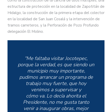
como la construcción de la cancha de usos múltiples, una
estructura de protección en la localidad de Zapotitán de
Hidalgo, la construcción de la primera etapa del colector
en la localidad de San Juan Cosalá y la intervención de
tramos carreteros, y la Perforación de Pozo Profundo
delegación El Molino.
“Me faltaba visitar Jocotepec,
porque la verdad, es que siendo un
municipio muy importante,
pudimos arrancar un programa de
trabajo muy fuerte, que hoy
venimos a supervisar y
cómo va. Lo decía ahorita el
Presidente, no me gusta tanto
venir a inaugurar obras, mejor