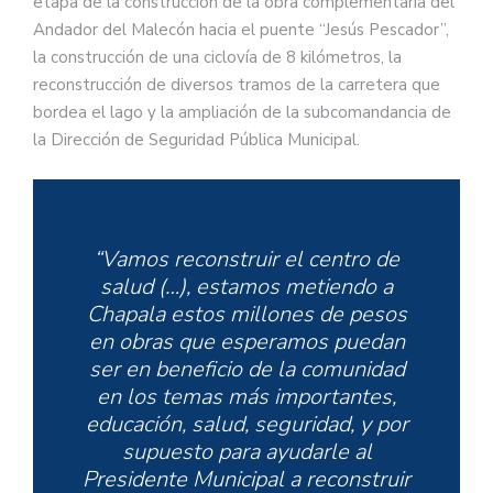
etapa de la construcción de la obra complementaria del
Andador del Malecón hacia el puente “Jesús Pescador”,
la construcción de una ciclovía de 8 kilómetros, la
reconstrucción de diversos tramos de la carretera que
bordea el lago y la ampliación de la subcomandancia de
la Dirección de Seguridad Pública Municipal.
“Vamos reconstruir el centro de
salud (…), estamos metiendo a
Chapala estos millones de pesos
en obras que esperamos puedan
ser en beneficio de la comunidad
en los temas más importantes,
educación, salud, seguridad, y por
supuesto para ayudarle al
Presidente Municipal a reconstruir