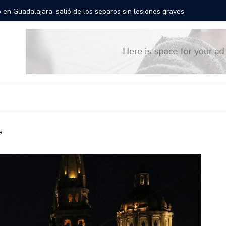
rán las calles de Guadalajara: aparta la fecha
Todo list
a