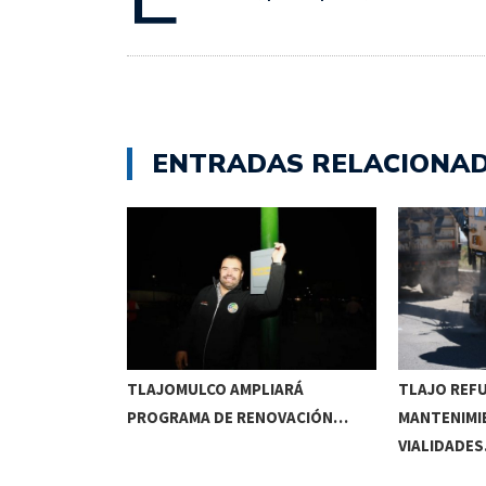
ENTRADAS RELACIONA
RRIDOS
TLAJOMULCO AMPLIARÁ
TLAJO REF
UITOS…
PROGRAMA DE RENOVACIÓN…
MANTENIMI
VIALIDADE