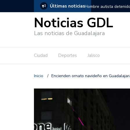
Últimas noticias
, salió de los separos sin lesiones graves
Títeres gigantes recorre
Noticias GDL
Las noticias de Guadalajara
Ciudad
Deportes
Jalisco
Inicio
/
Encienden ornato navideño en Guadalajar