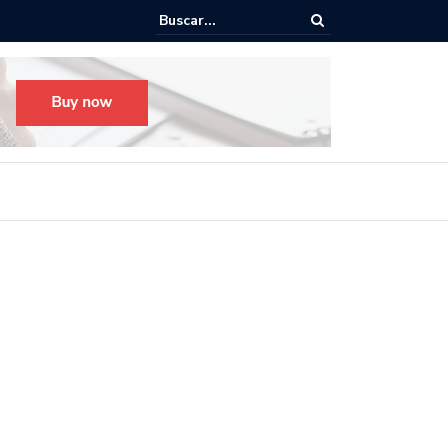
o para el Festival Desfile Día de Muertos 2025 en Guadalajara