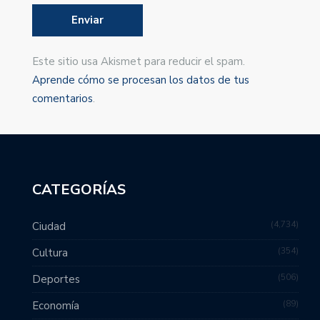
Este sitio usa Akismet para reducir el spam.
Aprende cómo se procesan los datos de tus
comentarios
.
CATEGORÍAS
4,734
Ciudad
354
Cultura
506
Deportes
89
Economía