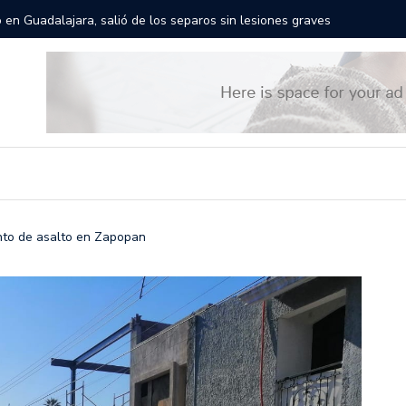
rán las calles de Guadalajara: aparta la fecha
Todo list
nto de asalto en Zapopan