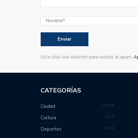
Este sitio usa Akismet para reducir el spam.
A
CATEGORÍAS
4,734
Ciudad
354
Cultura
506
Deportes