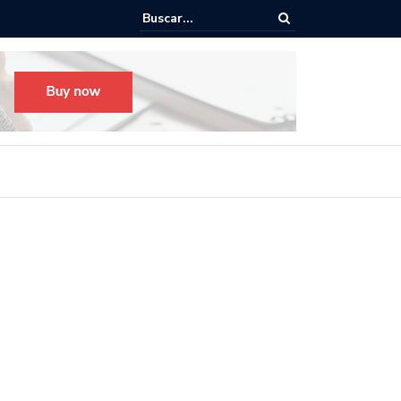
o para el Festival Desfile Día de Muertos 2025 en Guadalajara