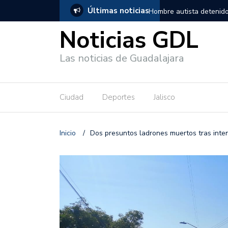
Últimas noticias
, salió de los separos sin lesiones graves
Títeres gigantes recorre
Noticias GDL
Las noticias de Guadalajara
Ciudad
Deportes
Jalisco
Inicio
/
Dos presuntos ladrones muertos tras inte