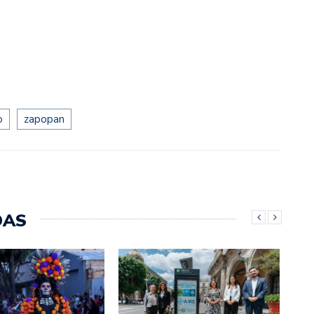
o
zapopan
DAS