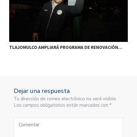
TLAJOMULCO AMPLIARÁ PROGRAMA DE RENOVACIÓN…
T
Dejar una respuesta
Tu dirección de correo electrónico no será visible.
Los campos obligatorios están marcados con *