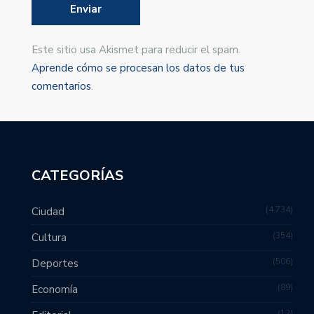
Este sitio usa Akismet para reducir el spam.
Aprende cómo se procesan los datos de tus
comentarios
.
CATEGORÍAS
4,734
Ciudad
354
Cultura
506
Deportes
89
Economía
12