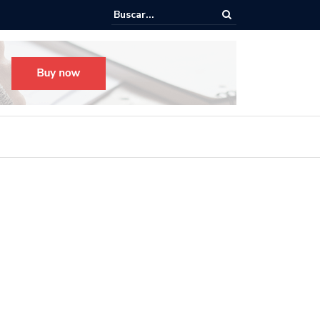
o para el Festival Desfile Día de Muertos 2025 en Guadalajara