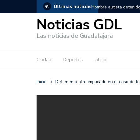
Últimas noticias
, salió de los separos sin lesiones graves
Títeres gigantes recorre
Noticias GDL
Las noticias de Guadalajara
Ciudad
Deportes
Jalisco
Inicio
/
Detienen a otro implicado en el caso de lo