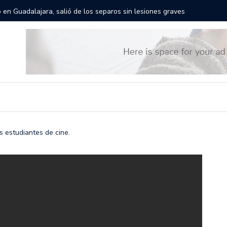
rán las calles de Guadalajara: aparta la fecha
Todo list
s estudiantes de cine.