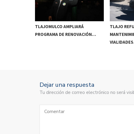
RRIDOS
TLAJOMULCO AMPLIARÁ
TLAJO REF
UITOS…
PROGRAMA DE RENOVACIÓN…
MANTENIMI
VIALIDADE
Dejar una respuesta
Tu dirección de correo electrónico no será vi