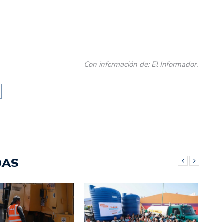
Con información de: El Informador.
DAS