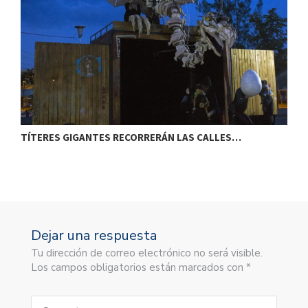
TÍTERES GIGANTES RECORRERÁN LAS CALLES…
T
Dejar una respuesta
Tu dirección de correo electrónico no será visible.
Los campos obligatorios están marcados con *