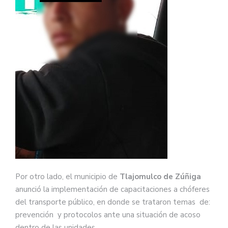
Por otro lado, el municipio de
Tlajomulco de Zúñiga
anunció la implementación de capacitaciones a chóferes
del transporte público, en donde se trataron temas de:
prevención y protocolos ante una situación de acoso
dentro de las unidades.