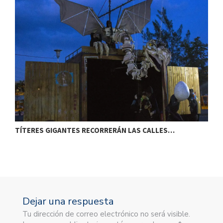
TÍTERES GIGANTES RECORRERÁN LAS CALLES…
T
Dejar una respuesta
Tu dirección de correo electrónico no será visible.