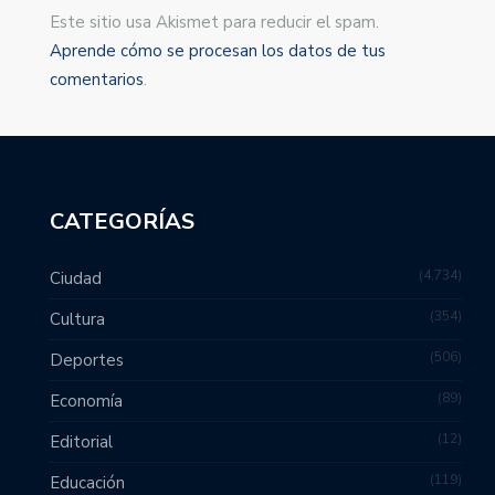
Este sitio usa Akismet para reducir el spam.
Aprende cómo se procesan los datos de tus
comentarios
.
CATEGORÍAS
4,734
Ciudad
354
Cultura
506
Deportes
89
Economía
12
Editorial
119
Educación