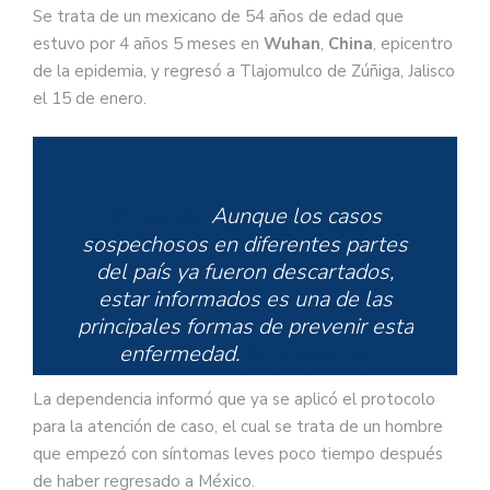
Se trata de un mexicano de 54 años de edad que
estuvo por 4 años 5 meses en
Wuhan
,
China
, epicentro
de la epidemia, y regresó a Tlajomulco de Zúñiga, Jalisco
el 15 de enero.
#Enteráte
Aunque los casos
sospechosos en diferentes partes
del país ya fueron descartados,
estar informados es una de las
principales formas de prevenir esta
enfermedad.
#coronavirus
pic.twitter.com/c1SWUAmPwu
La dependencia informó que ya se aplicó el protocolo
para la atención de caso, el cual se trata de un hombre
que empezó con síntomas leves poco tiempo después
de haber regresado a México.
— Secretaría de Salud Jalisco