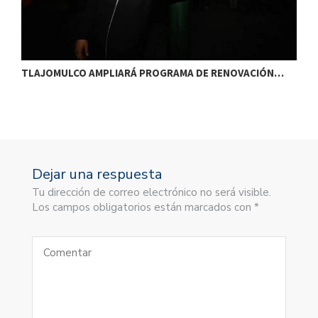
TLAJOMULCO AMPLIARÁ PROGRAMA DE RENOVACIÓN…
T
Dejar una respuesta
Tu dirección de correo electrónico no será visible.
Los campos obligatorios están marcados con *