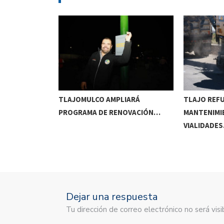
RRIDOS
TLAJOMULCO AMPLIARÁ
TLAJO REF
UITOS…
PROGRAMA DE RENOVACIÓN…
MANTENIMI
VIALIDADE
Dejar una respuesta
Tu dirección de correo electrónico no será vi