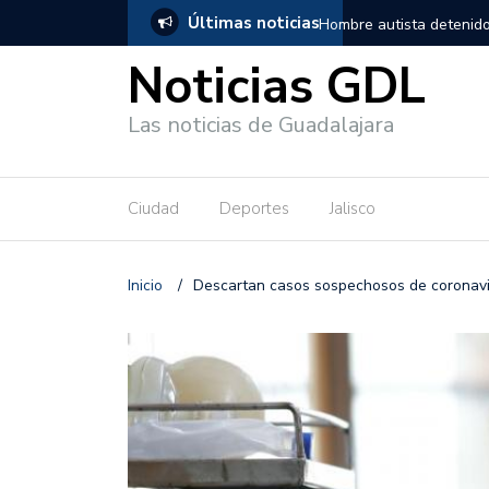
Últimas noticias
, salió de los separos sin lesiones graves
Títeres gigantes recorre
Noticias GDL
Las noticias de Guadalajara
Ciudad
Deportes
Jalisco
Inicio
/
Descartan casos sospechosos de coronavir