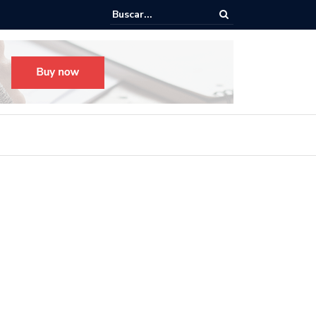
o para el Festival Desfile Día de Muertos 2025 en Guadalajara