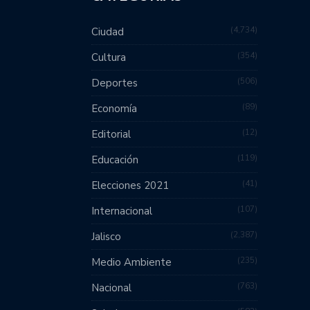
4,734
Ciudad
354
Cultura
506
Deportes
89
Economía
12
Editorial
119
Educación
41
Elecciones 2021
107
Internacional
2,387
Jalisco
235
Medio Ambiente
763
Nacional