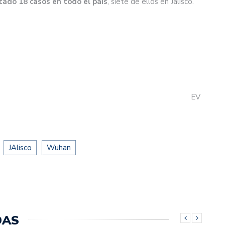
tado 18 casos en todo el país
, siete de ellos en Jalisco.
EV
JAlisco
Wuhan
DAS