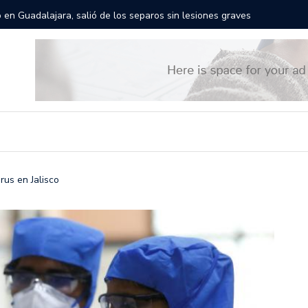
rán las calles de Guadalajara: aparta la fecha
Todo list
us en Jalisco