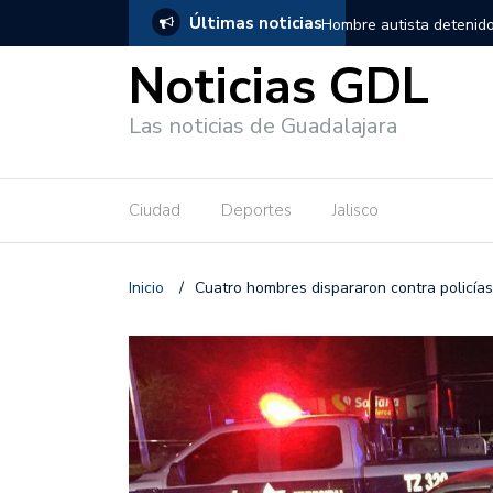
Últimas noticias
, salió de los separos sin lesiones graves
Títeres gigantes recorre
Noticias GDL
Las noticias de Guadalajara
Ciudad
Deportes
Jalisco
Inicio
/
Cuatro hombres dispararon contra policías