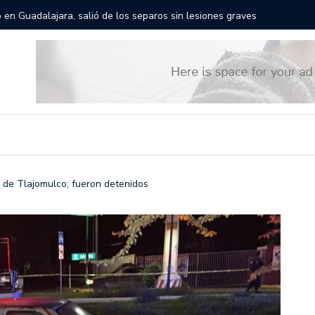
rán las calles de Guadalajara: aparta la fecha
Todo list
 de Tlajomulco; fueron detenidos