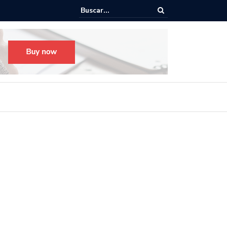
o para el Festival Desfile Día de Muertos 2025 en Guadalajara