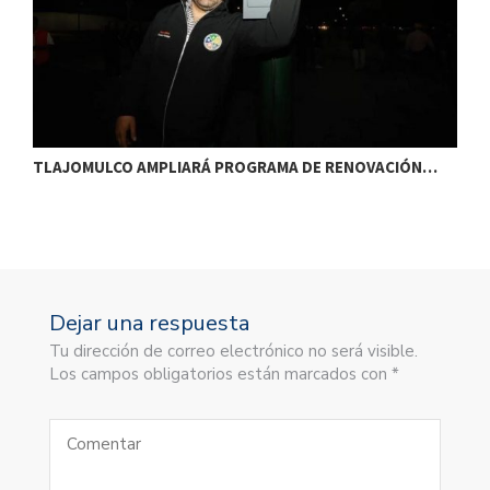
TLAJOMULCO AMPLIARÁ PROGRAMA DE RENOVACIÓN…
T
Dejar una respuesta
Tu dirección de correo electrónico no será visible.
Los campos obligatorios están marcados con *