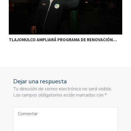
TLAJOMULCO AMPLIARÁ PROGRAMA DE RENOVACIÓN…
T
Dejar una respuesta
Tu dirección de correo electrónico no será visible.
Los campos obligatorios están marcados con *