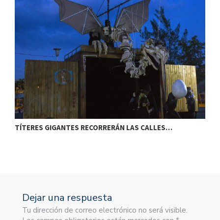
TÍTERES GIGANTES RECORRERÁN LAS CALLES…
T
Dejar una respuesta
Tu dirección de correo electrónico no será visible.