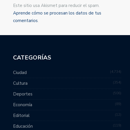
Este sitio usa Akismet para reducir el spam.
Aprende cómo se procesan los datos de tus
comentarios
.
CATEGORÍAS
4,734
Ciudad
354
Cultura
506
Deportes
89
Economía
12
Editorial
119
Educación