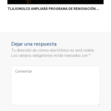
TLAJOMULCO AMPLIARÁ PROGRAMA DE RENOVACIÓN…
T
Dejar una respuesta
Tu dirección de correo electrónico no será visible.
Los campos obligatorios están marcados con *