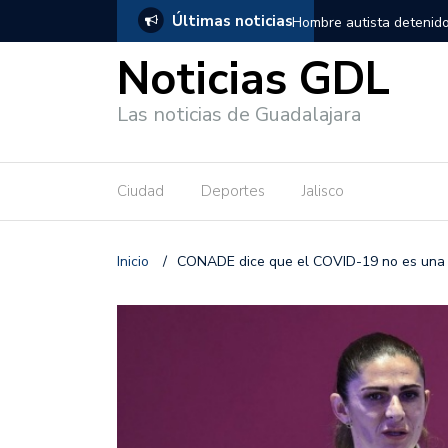
Últimas noticias
, salió de los separos sin lesiones graves
Títeres gigantes recorre
Noticias GDL
Las noticias de Guadalajara
Ciudad
Deportes
Jalisco
Inicio
/
CONADE dice que el COVID-19 no es una