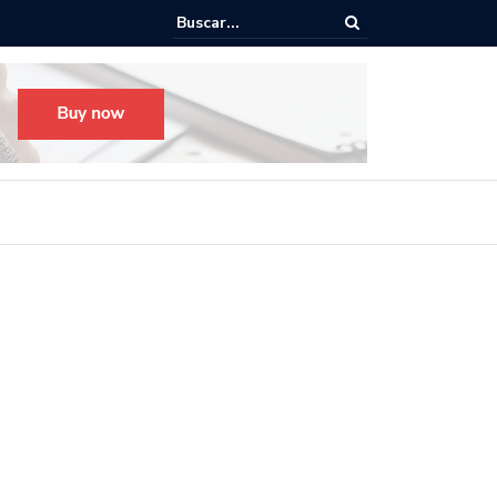
o para el Festival Desfile Día de Muertos 2025 en Guadalajara