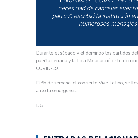
“Coronavirus, COVID-19 no es
necesidad de cancelar event
pánico
“, escribió la institución
numerosos mensajes de
Durante el sábado y el domingo los partidos de
puerta cerrada y la Liga Mx anunció este domi
COVID-19.
El fin de semana, el concierto Vive Latino, se l
ante la emergencia.
DG