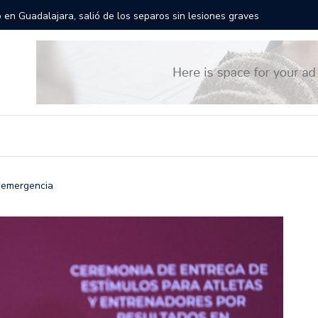
rán las calles de Guadalajara: aparta la fecha
Todo list
 emergencia