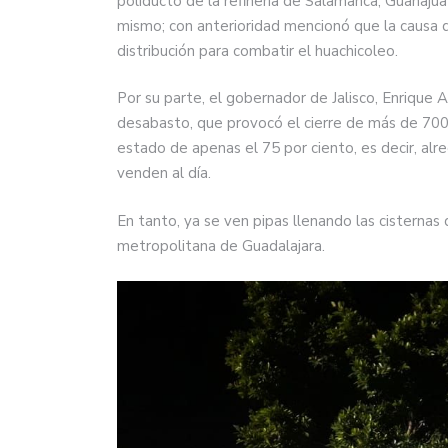
poliducto de la refinería de Salamanca, Guanajuat
mismo; con anterioridad mencionó que la causa d
distribución para combatir el huachicoleo.
Por su parte, el gobernador de Jalisco, Enrique 
desabasto, que provocó el cierre de más de 700
estado de apenas el 75 por ciento, es decir, alre
venden al día.
En tanto, ya se ven pipas llenando las cisternas
metropolitana de Guadalajara.