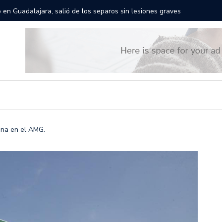
rán las calles de Guadalajara: aparta la fecha
Todo list
ina en el AMG.