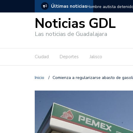
Últimas noticias
, salió de los separos sin lesiones graves
Títeres gigantes recorre
Noticias GDL
Las noticias de Guadalajara
Ciudad
Deportes
Jalisco
Inicio
/
Comienza a regularizarse abasto de gasol