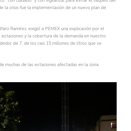
o, “con cuidado” y con vigilancia, para evitar el saqueo del
e la crisis fue la implementación de un nuevo plan de
Alfaro Ramírez, exigió a PEMEX una explicación por el
 estaciones y la cobertura de la demanda en nuestro
dedor de 7, de los casi 15 millones de litros que se
 de muchas de las estaciones afectadas en la zona