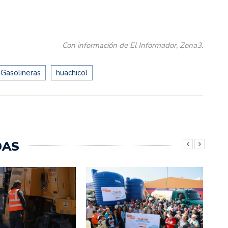
Con información de El Informador, Zona3.
Gasolineras
huachicol
DAS