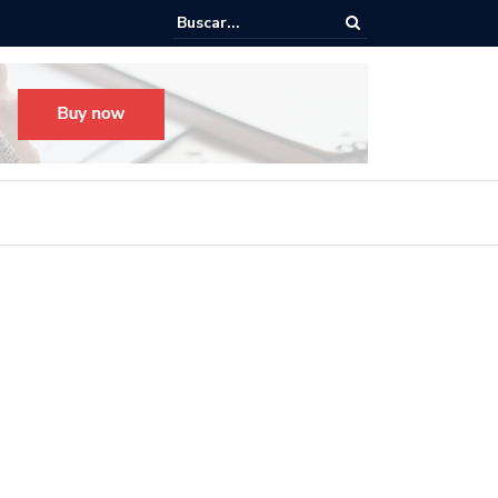
o para el Festival Desfile Día de Muertos 2025 en Guadalajara