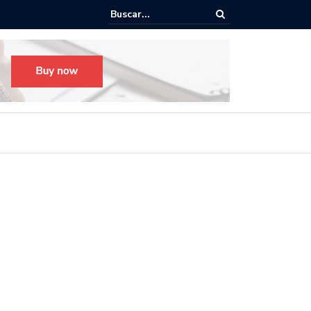
o para el Festival Desfile Día de Muertos 2025 en Guadalajara