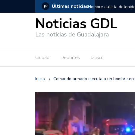
Últimas noticias
, salió de los separos sin lesiones graves
Títeres gigantes recorre
Noticias GDL
Las noticias de Guadalajara
Ciudad
Deportes
Jalisco
Inicio
/
Comando armado ejecuta a un hombre en 