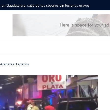
rán las calles de Guadalajara: aparta la fecha
Todo list
Arenales Tapatíos