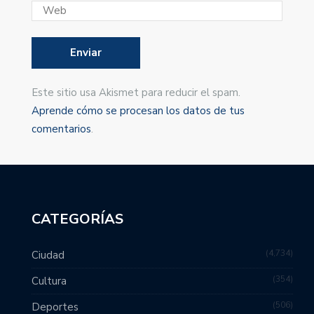
Este sitio usa Akismet para reducir el spam.
Aprende cómo se procesan los datos de tus
comentarios
.
CATEGORÍAS
4,734
Ciudad
354
Cultura
506
Deportes