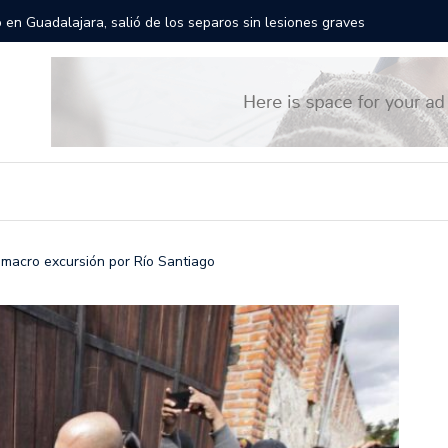
rán las calles de Guadalajara: aparta la fecha
Todo list
 macro excursión por Río Santiago