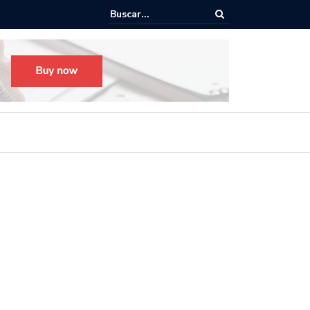
o para el Festival Desfile Día de Muertos 2025 en Guadalajara