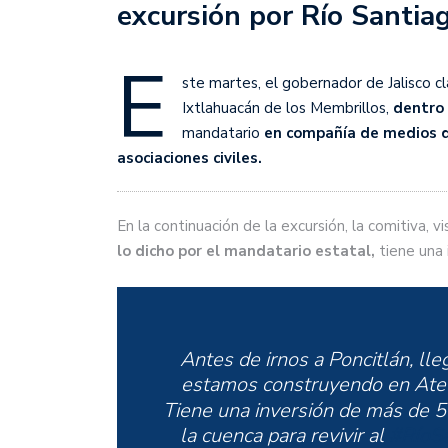
excursión por Río Santia
E
ste martes, el gobernador de Jalisco c
Ixtlahuacán de los Membrillos,
dentro 
mandatario
en compañía de medios d
asociaciones civiles.
En la continuación de la excursión, la comitiva, v
lo dicho por el mandatario estatal,
tiene una 
Antes de irnos a Poncitlán, ll
estamos construyendo en Ate
Tiene una inversión de más de 5
la cuenca para revivir al
#RíoS