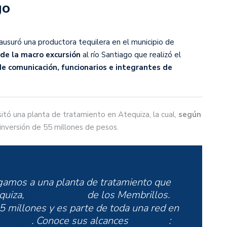
go
lausuró una productora tequilera en el municipio de
de la macro excursión
al río Santiago que realizó el
e comunicación, funcionarios e integrantes de
isitó una planta de tratamiento en Atequiza, la cual,
según
inversión de 55 millones de pesos.
egamos a una planta de tratamiento que
quiza,
#Ixtlahuacán
de los Membrillos.
5 millones y es parte de toda una red en
antiago
. Conoce sus alcances
#EnVivo
: