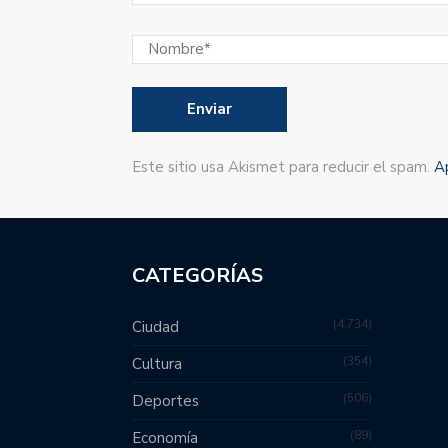
Este sitio usa Akismet para reducir el spam.
A
CATEGORÍAS
4,734
Ciudad
354
Cultura
506
Deportes
89
Economía