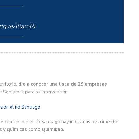
riqueAlfaroR)
February 5, 2020
rritorio,
dio a conocer una lista de 29 empresas
de Semarnat para su intervención.
sión al río Santiago
 contaminar el río Santiago hay industrias de alimentos
s y químicas como Quimikao.