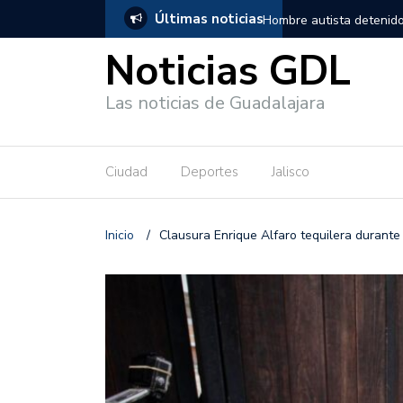
Últimas noticias
, salió de los separos sin lesiones graves
Títeres gigantes recorre
Noticias GDL
Las noticias de Guadalajara
Ciudad
Deportes
Jalisco
Inicio
/
Clausura Enrique Alfaro tequilera durante