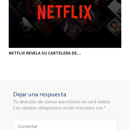
NETFLIX REVELA SU CARTELERA DE…
C
Dejar una respuesta
Tu dirección de correo electrónico no será visible.
Los campos obligatorios están marcados con *