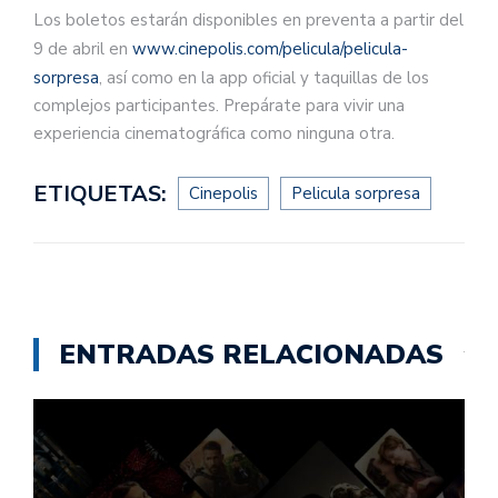
Los boletos estarán disponibles en preventa a partir del
9 de abril en
www.cinepolis.com/pelicula/pelicula-
sorpresa
, así como en la app oficial y taquillas de los
complejos participantes. Prepárate para vivir una
experiencia cinematográfica como ninguna otra.
ETIQUETAS:
Cinepolis
Pelicula sorpresa
ENTRADAS RELACIONADAS