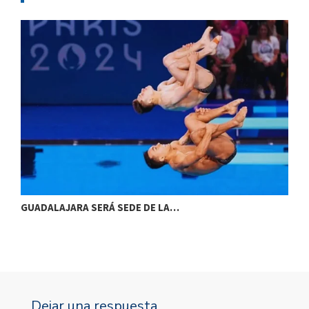
GUADALAJARA SERÁ SEDE DE LA…
F
Dejar una respuesta