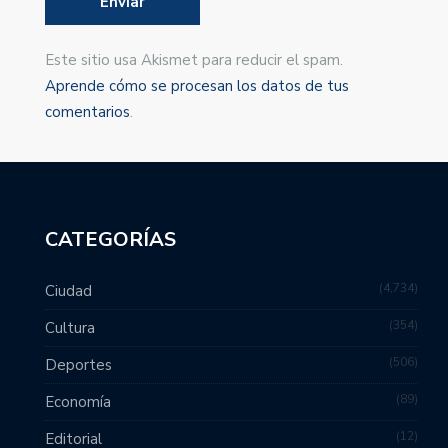
Este sitio usa Akismet para reducir el spam.
Aprende cómo se procesan los datos de tus
comentarios
.
CATEGORÍAS
4,734
Ciudad
354
Cultura
506
Deportes
89
Economía
12
Editorial