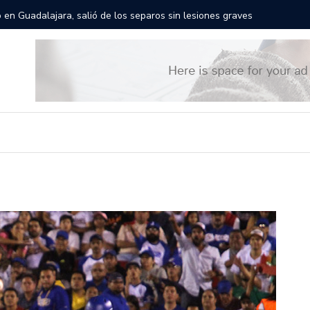
rán las calles de Guadalajara: aparta la fecha
Todo list