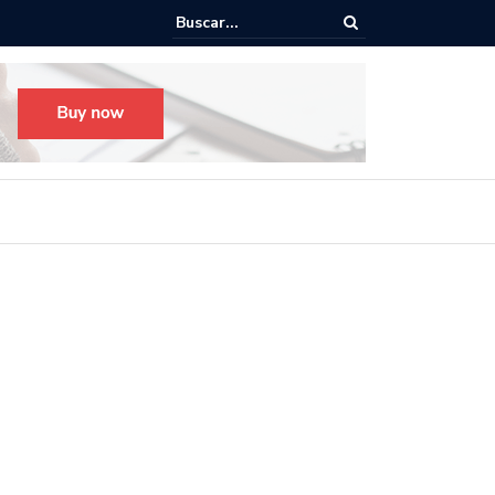
o para el Festival Desfile Día de Muertos 2025 en Guadalajara