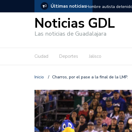
Últimas noticias
, salió de los separos sin lesiones graves
Títeres gigantes recorre
Noticias GDL
Las noticias de Guadalajara
Ciudad
Deportes
Jalisco
Inicio
/
Charros, por el pase a la final de la LMP.