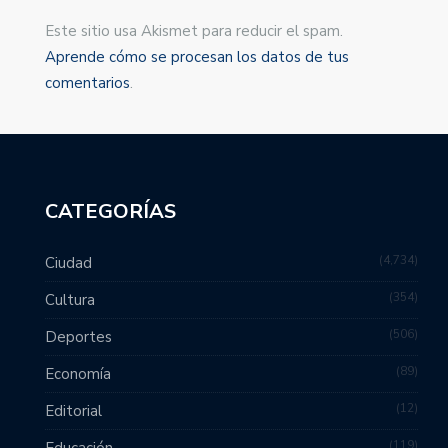
Este sitio usa Akismet para reducir el spam.
Aprende cómo se procesan los datos de tus
comentarios
.
CATEGORÍAS
4,734
Ciudad
354
Cultura
506
Deportes
89
Economía
12
Editorial
119
Educación