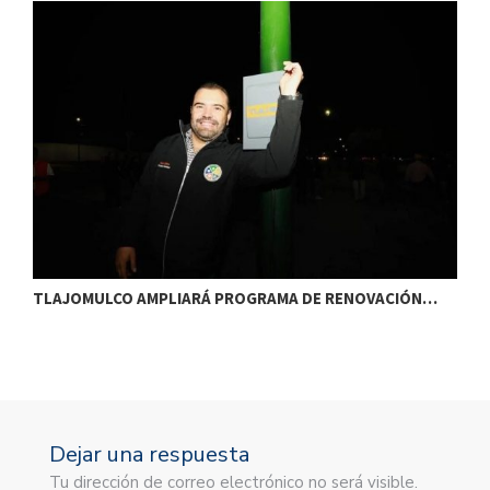
TLAJOMULCO AMPLIARÁ PROGRAMA DE RENOVACIÓN…
T
Dejar una respuesta
Tu dirección de correo electrónico no será visible.