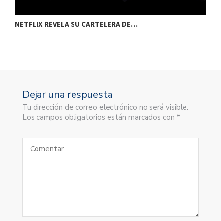
NETFLIX REVELA SU CARTELERA DE…
C
Dejar una respuesta
Tu dirección de correo electrónico no será visible.
Los campos obligatorios están marcados con *