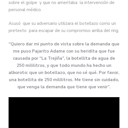
sobre el golpe y que no ameritaba la intervención de
personal médico.
Acusó que su adversario utilizara el botellazo como un
pretexto para escapar de su compromiso arriba del ring.
“Quiero dar mi punto de vista sobre la demanda que
me puso Pajarito Adame con su heridita que fue
causada por “La Trejiña”, la botellita de agua de
250 mililitros, y que todo mundo ha hecho un
alboroto: que un botellazo, que no sé qué. Por favor,
una botellita de 250 mililitros. Me tiene sin cuidado,
que venga la demanda que tiene que venir”.