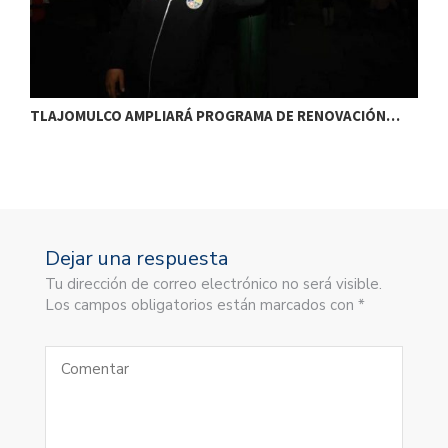
TLAJOMULCO AMPLIARÁ PROGRAMA DE RENOVACIÓN…
T
Dejar una respuesta
Tu dirección de correo electrónico no será visible.
Los campos obligatorios están marcados con *