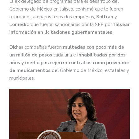
El ex delegado de programas para el desarrollo del
Gobierno de México en Jalisco, confirmó que le fueron
otorgados amparos a sus dos empresas,
Solfran
y
Lomedic
, que fueron sancionadas por la SFP por
falsear
información en licitaciones gubernamentales.
Dichas compañías fueron
multadas con poco más de
un millón de pesos
cada una e
inhabilitadas por dos
años y medio para ejercer contratos como proveedor
de medicamentos
del Gobierno de México, estatales y
municipales.