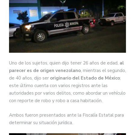
Uno de los sujetos, quien dijo tener 26 años de edad,
al
parecer es de origen venezolano
, mientras el segundo,
de 40 años, dijo ser
originario del Estado de México
;
este último cuenta con varios registros ante las
autoridades por varios delitos, como abordar un vehículo
con reporte de robo y robo a casa habitación.
Ambos fueron presentados ante la Fiscalía Estatal para
determinar su situación jurídica.