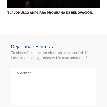
TLAJOMULCO AMPLIARÁ PROGRAMA DE RENOVACIÓN…
T
Dejar una respuesta
Tu dirección de correo electrónico no será visible.
Los campos obligatorios están marcados con *