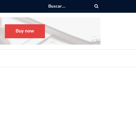
o para el Festival Desfile Día de Muertos 2025 en Guadalajara