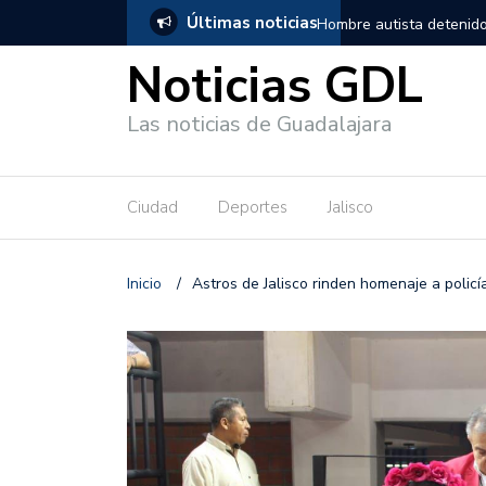
Últimas noticias
, salió de los separos sin lesiones graves
Títeres gigantes recorre
Noticias GDL
Las noticias de Guadalajara
Ciudad
Deportes
Jalisco
Inicio
/
Astros de Jalisco rinden homenaje a policí