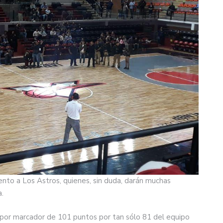
ento a Los Astros, quienes, sin duda, darán muchas
a.
a por marcador de 101 puntos por tan sólo 81 del equipo