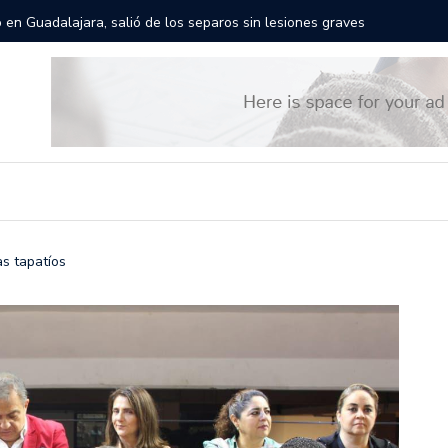
rán las calles de Guadalajara: aparta la fecha
Todo list
as tapatíos