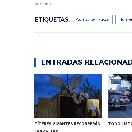
poblano
ETIQUETAS:
Astros de Jalisco
Homen
ENTRADAS RELACIONA
ETENIDO EN
TÍTERES GIGANTES RECORRERÁN
TODO LISTO
LAS CALLES…