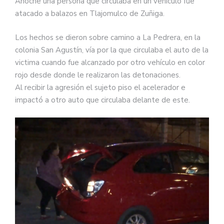
Anoche una persona que circulaba en un vehículo fue
atacado a balazos en Tlajomulco de Zuñiga.
Los hechos se dieron sobre camino a La Pedrera, en la
colonia San Agustín, vía por la que circulaba el auto de la
victima cuando fue alcanzado por otro vehículo en color
rojo desde donde le realizaron las detonaciones.
Al recibir la agresión el sujeto piso el acelerador e
impactó a otro auto que circulaba delante de este.