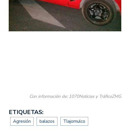
Con información de: 1070Noticias y TráficoZMG
ETIQUETAS:
Agresión
balazos
Tlajomulco