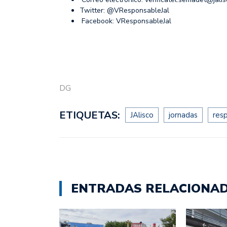
Twitter: @VResponsableJal
Facebook: VResponsableJal
DG
ETIQUETAS:
JAlisco
jornadas
res
ENTRADAS RELACIONA