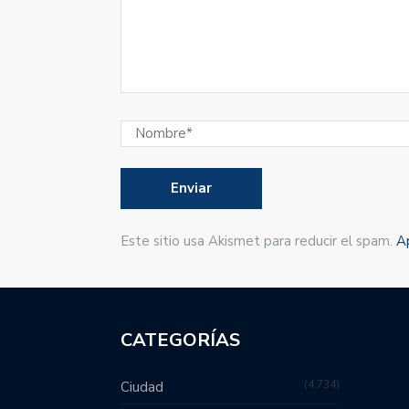
Este sitio usa Akismet para reducir el spam.
A
CATEGORÍAS
4,734
Ciudad