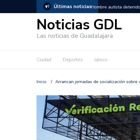
Últimas noticias
, salió de los separos sin lesiones graves
Títeres gigantes recorre
Noticias GDL
Las noticias de Guadalajara
Ciudad
Deportes
Jalisco
Inicio
/
Arrancan jornadas de socialización sobre v