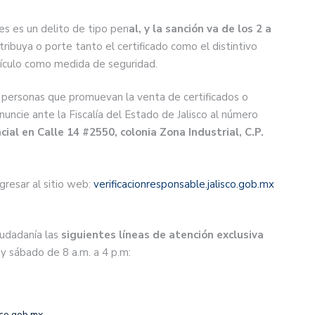
les es un delito de tipo pen
al, y la sanción va de los 2 a
tribuya o porte tanto el certificado como el distintivo
vehículo como medida de seguridad.
 personas que promuevan la venta de certificados o
denuncie ante la Fiscalía del Estado de Jalisco al número
al en Calle 14 #2550, colonia Zona Industrial, C.P.
gresar al sitio web:
verificacionresponsable.jalisco.gob.mx
iudadanía las
siguientes líneas de atención exclusiva
. y sábado de 8 a.m. a 4 p.m:
sco.gob.mx