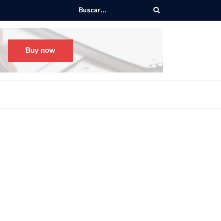
o para el Festival Desfile Día de Muertos 2025 en Guadalajara