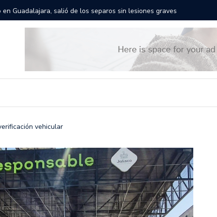
rán las calles de Guadalajara: aparta la fecha
Todo list
erificación vehicular