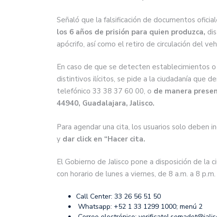
Señaló que la falsificación de documentos oficia
los 6 años de prisión para quien produzca,
dis
apócrifo, así como el retiro de circulación del 
En caso de que se detecten establecimientos o
distintivos ilícitos, se pide a la ciudadanía que 
telefónico 33 38 37 60 00, o
de manera presenci
44940, Guadalajara, Jalisco.
Para agendar una cita, los usuarios solo deben in
y
dar click en “Hacer cita.
El Gobierno de Jalisco pone a disposición de la c
con horario de lunes a viernes, de 8 a.m. a 8 p.m
Call Center: 33 26 56 51 50
Whatsapp: +52 1 33 1299 1000; menú 2
Correo electrónico:
verificatel.semadet@jali