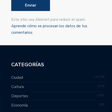
Este sitio usa Akismet para reducir el spam.
Aprende cómo se procesan los datos de tus
comentarios
.
CATEGORÍAS
4,734
Ciudad
354
Cultura
506
Deportes
89
Economía