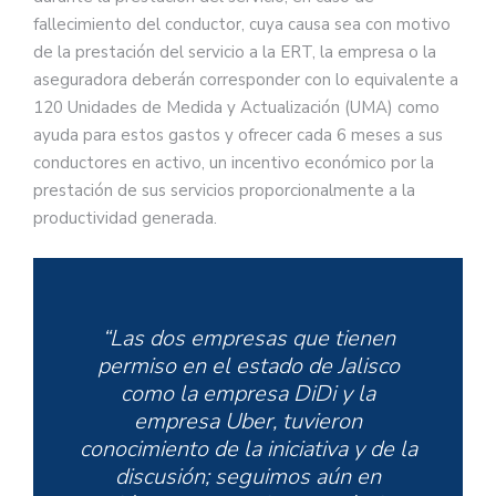
fallecimiento del conductor, cuya causa sea con motivo
de la prestación del servicio a la ERT, la empresa o la
aseguradora deberán corresponder con lo equivalente a
120 Unidades de Medida y Actualización (UMA) como
ayuda para estos gastos y ofrecer cada 6 meses a sus
conductores en activo, un incentivo económico por la
prestación de sus servicios proporcionalmente a la
productividad generada.
“Las dos empresas que tienen
permiso en el estado de Jalisco
como la empresa DiDi y la
empresa Uber, tuvieron
conocimiento de la iniciativa y de la
discusión; seguimos aún en