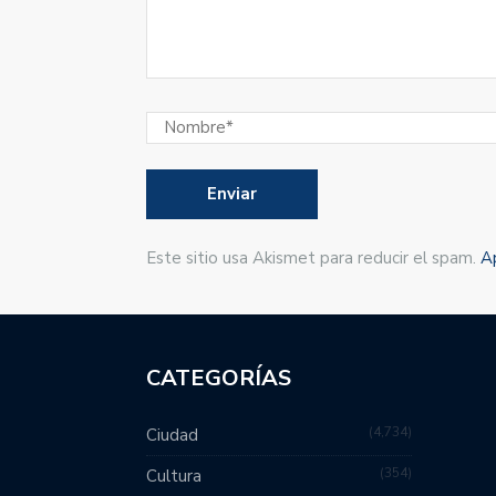
Este sitio usa Akismet para reducir el spam.
A
CATEGORÍAS
4,734
Ciudad
354
Cultura