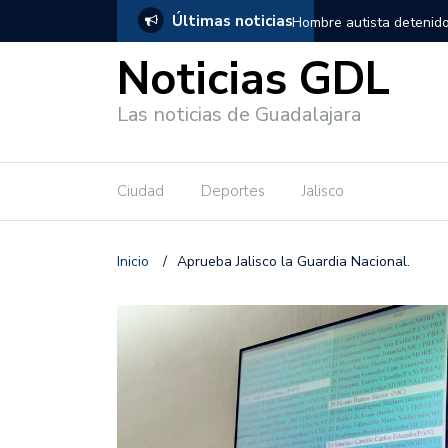
Últimas noticias
, salió de los separos sin lesiones graves
Títeres gigantes recorre
Noticias GDL
Las noticias de Guadalajara
Ciudad
Deportes
Jalisco
Inicio
/
Aprueba Jalisco la Guardia Nacional.