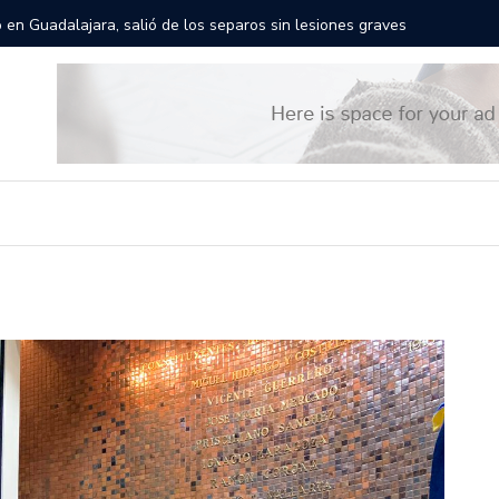
rán las calles de Guadalajara: aparta la fecha
Todo list