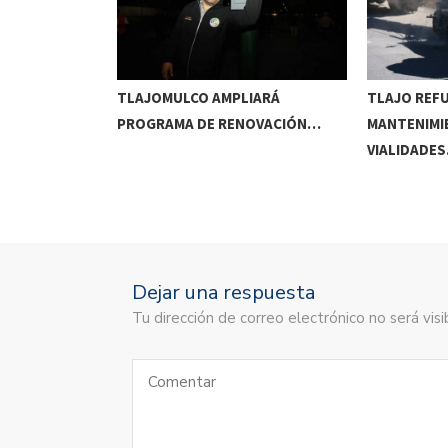
RRIDOS
TLAJOMULCO AMPLIARÁ
TLAJO REF
UITOS…
PROGRAMA DE RENOVACIÓN…
MANTENIMI
VIALIDADE
Dejar una respuesta
Tu dirección de correo electrónico no será vi