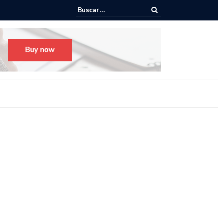
o para el Festival Desfile Día de Muertos 2025 en Guadalajara