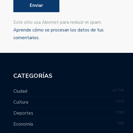
Este sitio usa Akismet para reducir el spam.
Aprende cómo se procesan los datos de tus
comentarios
.
CATEGORÍAS
4,734
Ciudad
354
Cultura
506
Deportes
89
Economía