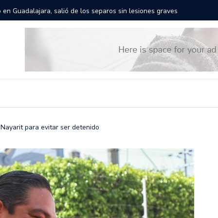
rán las calles de Guadalajara: aparta la fecha
Todo list
ayarit para evitar ser detenido