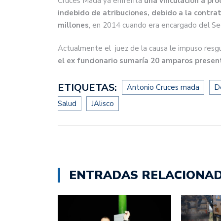
Cruces Mada ya enfrenta
una vinculación a pro
indebido de atribuciones, debido a la contra
millones
, en 2014 cuando era encargado del Seg
Actualmente el juez de la causa le impuso resgua
el ex funcionario sumaría 20 amparos presen
ETIQUETAS:
Antonio Cruces mada
D
Salud
JAlisco
ENTRADAS RELACIONA