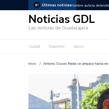
Últimas noticias
, salió de los separos sin lesiones graves
Títeres gigantes recorre
Noticias GDL
Las noticias de Guadalajara
Ciudad
Deportes
Jalisco
Inicio
/
Antonio Cruces Mada se ampara hasta en N