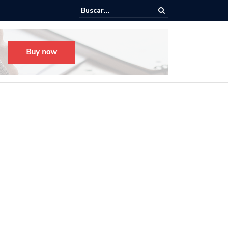
o para el Festival Desfile Día de Muertos 2025 en Guadalajara