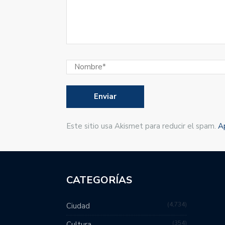
Este sitio usa Akismet para reducir el spam.
A
CATEGORÍAS
4,734
Ciudad
354
Cultura