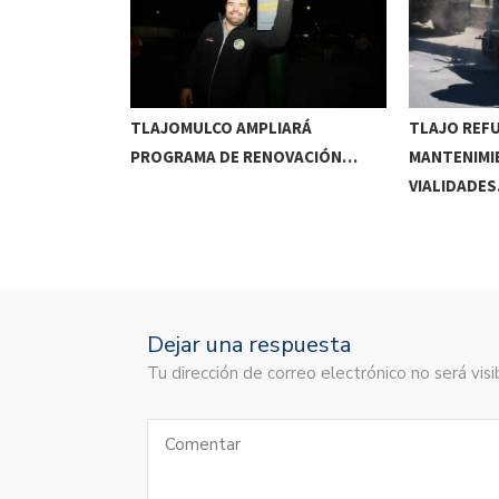
RRIDOS
TLAJOMULCO AMPLIARÁ
TLAJO REF
UITOS…
PROGRAMA DE RENOVACIÓN…
MANTENIMI
VIALIDADE
Dejar una respuesta
Tu dirección de correo electrónico no será vi