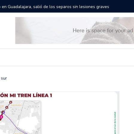
rán las calles de Guadalajara: aparta la fecha
Todo list
 sur