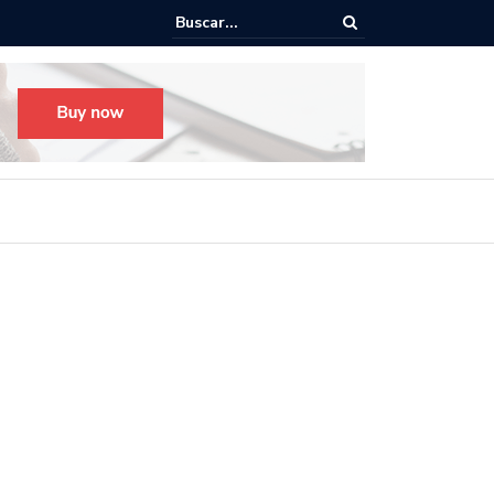
o para el Festival Desfile Día de Muertos 2025 en Guadalajara