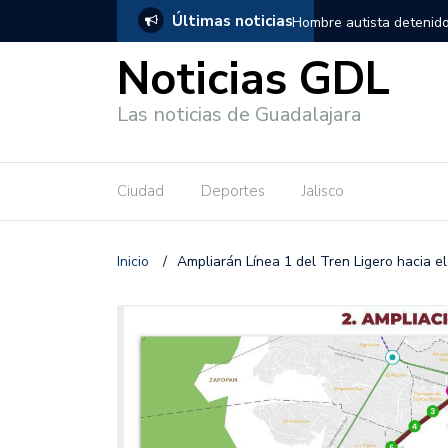
Últimas noticias
, salió de los separos sin lesiones graves
Títeres gigantes recorre
Noticias GDL
Las noticias de Guadalajara
Ciudad
Deportes
Jalisco
Inicio
/
Ampliarán Línea 1 del Tren Ligero hacia el