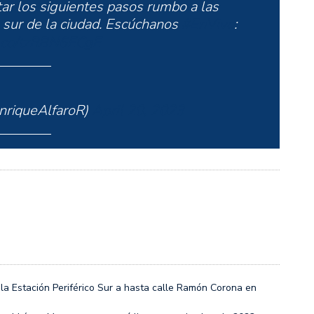
ar los siguientes pasos rumbo a las
l sur de la ciudad. Escúchanos
#EnVivo
:
/t.co/tzRBN6ECgE
nriqueAlfaroR)
April 20, 2023
 la Estación Periférico Sur a hasta calle Ramón Corona en