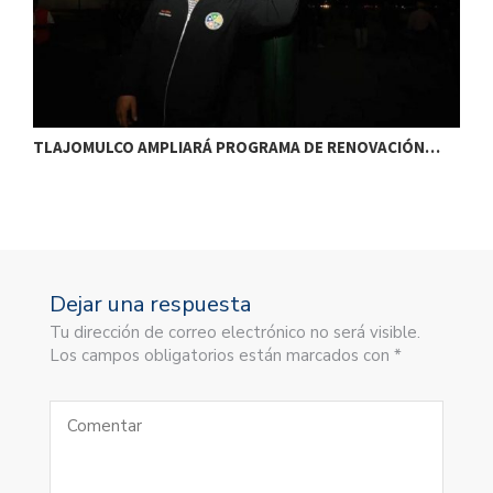
TLAJOMULCO AMPLIARÁ PROGRAMA DE RENOVACIÓN…
T
Dejar una respuesta
Tu dirección de correo electrónico no será visible.
Los campos obligatorios están marcados con *