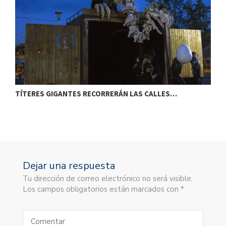
TÍTERES GIGANTES RECORRERÁN LAS CALLES…
T
Dejar una respuesta
Tu dirección de correo electrónico no será visible.
Los campos obligatorios están marcados con *