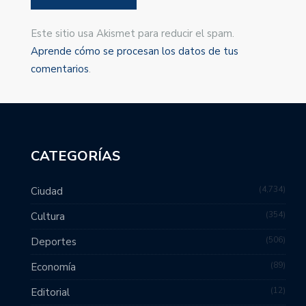
Este sitio usa Akismet para reducir el spam.
Aprende cómo se procesan los datos de tus
comentarios
.
CATEGORÍAS
4,734
Ciudad
354
Cultura
506
Deportes
89
Economía
12
Editorial