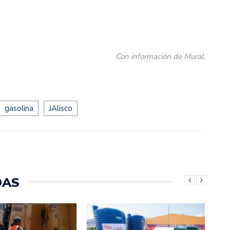
Con información de Mural.
gasolina
JAlisco
DAS