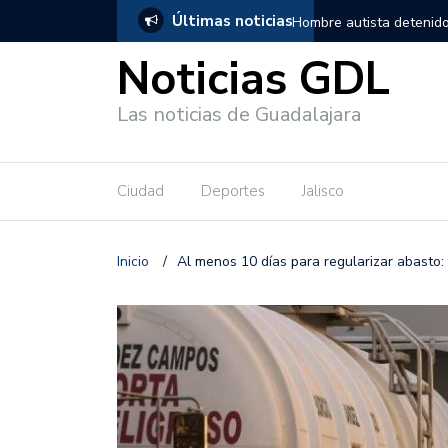
Últimas noticias
, salió de los separos sin lesiones graves
Títeres gigantes recorre
Noticias GDL
Las noticias de Guadalajara
Ciudad
Deportes
Jalisco
Inicio
/
Al menos 10 días para regularizar abast