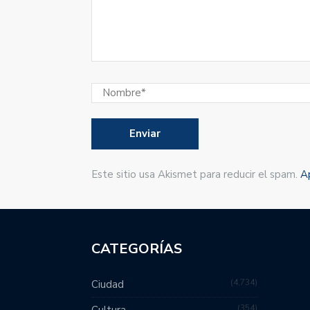
Este sitio usa Akismet para reducir el spam.
A
CATEGORÍAS
4,734
Ciudad
354