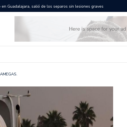
rán las calles de Guadalajara: aparta la fecha
Todo list
o: AMEGAS.