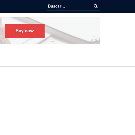
o para el Festival Desfile Día de Muertos 2025 en Guadalajara