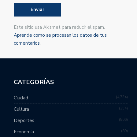
Este sitio usa Akismet para reducir el spam.
Aprende cómo se procesan los datos de tus
comentarios
.
CATEGORÍAS
4,734
Ciudad
354
Cultura
506
Deportes
89
Economía